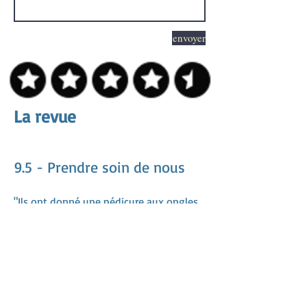
envoyer
La revue
9.5 - Prendre soin de nous
"Ils ont donné une pédicure aux ongles
de mon chat merci" - Betsie
"Nos lapins qui ne sont normalement
pas en cage ont reçu un espace
supplémentaire pour qu'ils puissent
courir sans aucun stress" - Erma