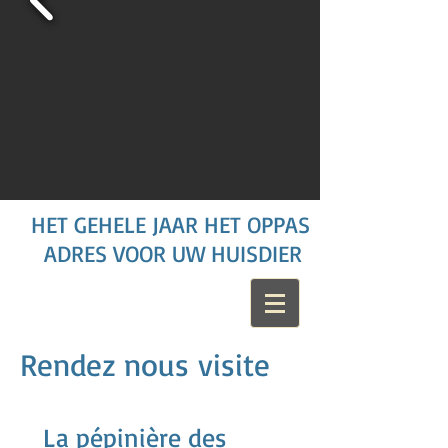
HET GEHELE JAAR HET OPPAS
ADRES VOOR UW HUISDIER
Rendez nous visite
La pépinière des