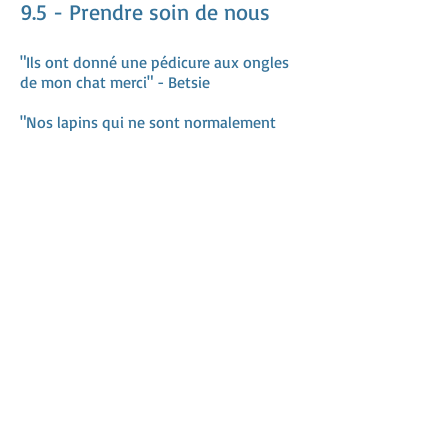
9.5 - Prendre soin de nous
"Ils ont donné une pédicure aux ongles
de mon chat merci" - Betsie
"Nos lapins qui ne sont normalement
pas en cage ont reçu un espace
supplémentaire pour qu'ils puissent
courir sans aucun stress" - Erma
Adresse
Adresse postale:
Route de la Liberté 138
2033CE Haarlem
M/06-24805265
Chambre de commerce :
85080144