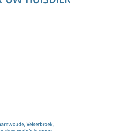
aarnwoude, Velserbroek,
n deze regio’s is oppas