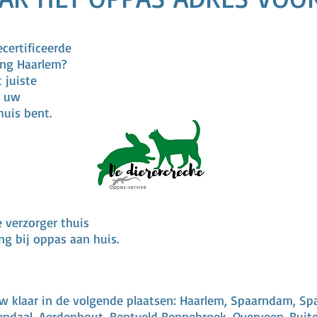
certificeerde
ing Haarlem?
 juiste
n uw
huis bent.
e verzorger thuis
g bij oppas aan huis.
w klaar in de volgende plaatsen: Haarlem, Spaarndam, Sp
endaal, Aerdenhout, Bentveld Bennebroek, Overveen. Buite