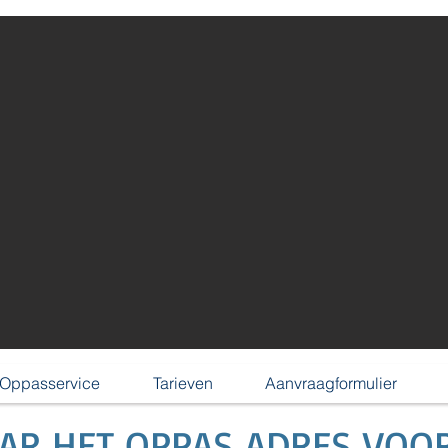
Oppasservice
Tarieven
Aanvraagformulier
AAR HET OPPAS ADRES VOO