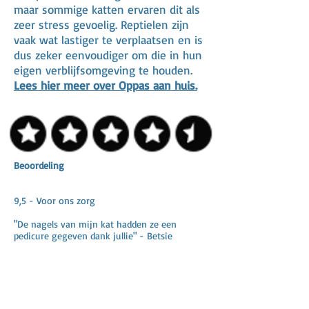
maar sommige katten ervaren dit als
zeer stress gevoelig. Reptielen zijn
vaak wat lastiger te verplaatsen en is
dus zeker eenvoudiger om die in hun
eigen verblijfsomgeving te houden.
Lees hier meer over Oppas aan huis.
Beoordeling
9,5 - Voor ons zorg
"De nagels van mijn kat hadden ze een
pedicure gegeven dank jullie" - Betsie
"Onze konijn die normaal niet vast zitten in
een kooi kregen extra ruimte zodat ze
konden rennen totaal geen last van stress" -
Erma