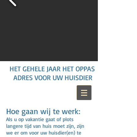
HET GEHELE JAAR HET OPPAS
ADRES VOOR UW HUISDIER
Hoe gaan wij te werk:
Als u op vakantie gaat of plots
langere tijd van huis moet zijn, zijn
we er om voor uw huisdier(en) te