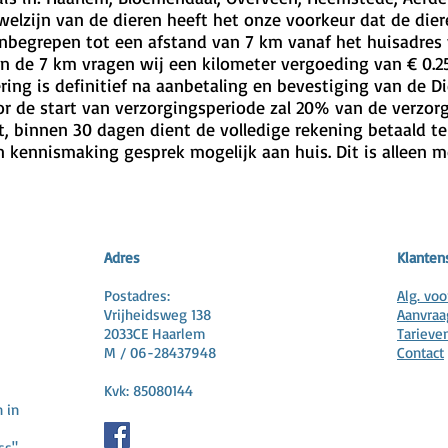
welzijn van de dieren heeft het onze voorkeur dat de dier
 inbegrepen tot een afstand van 7 km vanaf het huisadre
n de 7 km vragen wij een kilometer vergoeding van € 0.2
ring is definitief na aanbetaling en bevestiging van de D
or de start van verzorgingsperiode zal 20% van de verzor
t, binnen 30 dagen dient de volledige rekening betaald t
n kennismaking gesprek mogelijk aan huis. Dit is alleen mo
Adres
Klanten
Postadres:
Alg. vo
Vrijheidsweg 138
Aanvraa
2033CE Haarlem
Tarieve
M / 06-28437948
Contact
Kvk: 85080144
n in
ss"