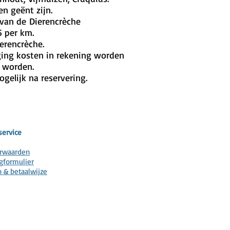
en geënt zijn.
s van de
Dierencrèche
5 per km.
ierencrèche.
ging kosten in rekening worden
e worden.
gelijk na reservering.
service
orwaarden
gformulier
n & betaalwijze