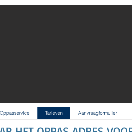
Oppasservice
Tarieven
Aanvraagformulier
AAR HET OPPAS ADRES VOO