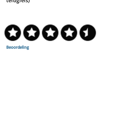
terugreis)
Beoordeling
9,5 - Voor ons zorg
"De nagels van mijn kat hadden ze een
pedicure gegeven dank jullie" - Betsie
"Onze konijn die normaal niet vast zitten in
een kooi kregen extra ruimte zodat ze
konden rennen totaal geen last van stress" -
Erma
Adres
Postadres:
Vrijheidsweg 138
2033CE Haarlem
M /
06-28437948